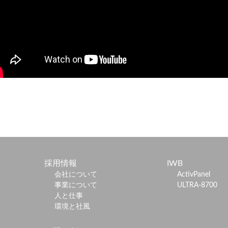
採用情報
IWB
会社について
ActivPanel
事業について
ULTRA-8700
人と仕事
環境と社風