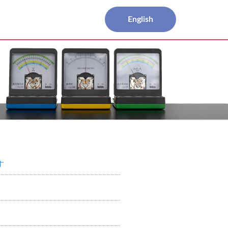
English
す