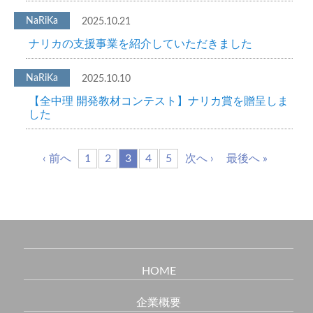
2025.10.21
ナリカの支援事業を紹介していただきました
2025.10.10
【全中理 開発教材コンテスト】ナリカ賞を贈呈しま
した
‹ 前へ
1
2
3
4
5
次へ ›
最後へ »
HOME
企業概要