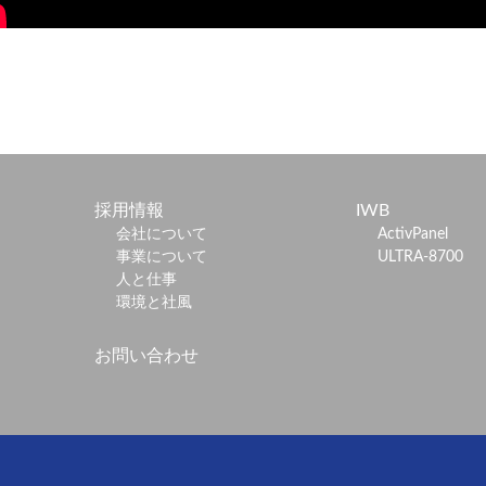
採用情報
IWB
会社について
ActivPanel
事業について
ULTRA-8700
人と仕事
環境と社風
お問い合わせ