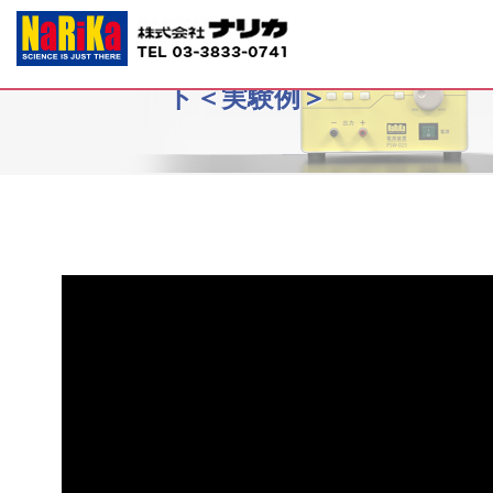
B10-1325静電高圧ゼネコン実験セッ
ト＜実験例＞