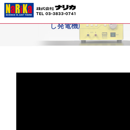
B10-2634ゼネコンV3(小学校用手回
し発電機)