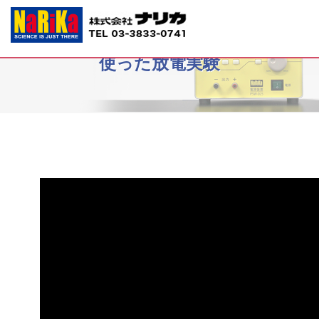
B10-4455小型誘導コイル NIC-03を
使った放電実験