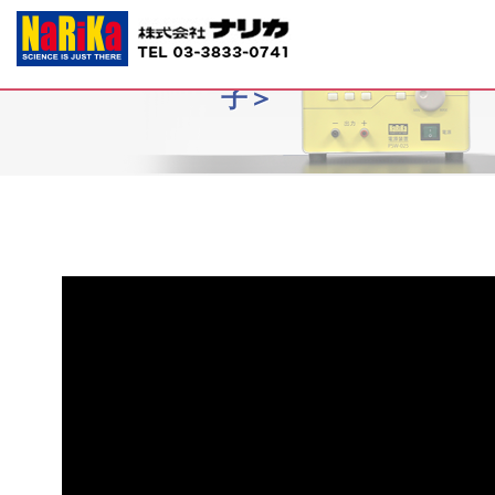
B10-5154交流確認実験器＜実験の様
子＞