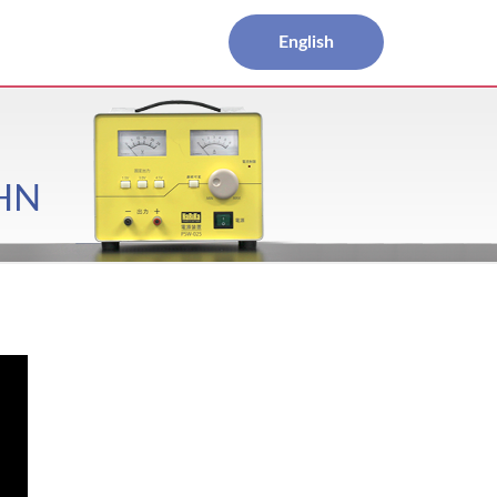
English
HN