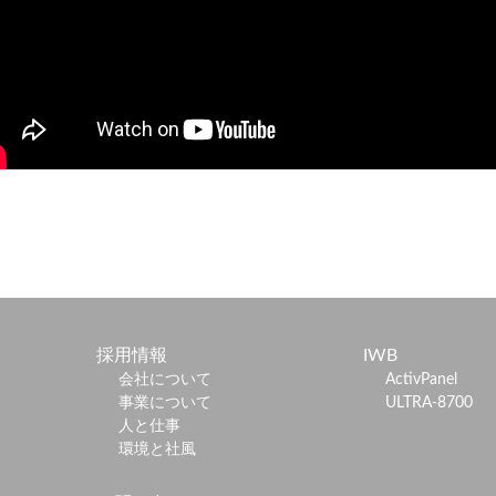
採用情報
IWB
会社について
ActivPanel
事業について
ULTRA-8700
人と仕事
環境と社風