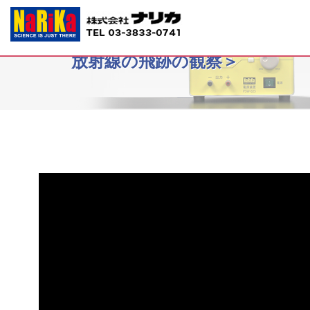
B10-7759~7760小型ペルチェ霧箱＜
放射線の飛跡の観察＞