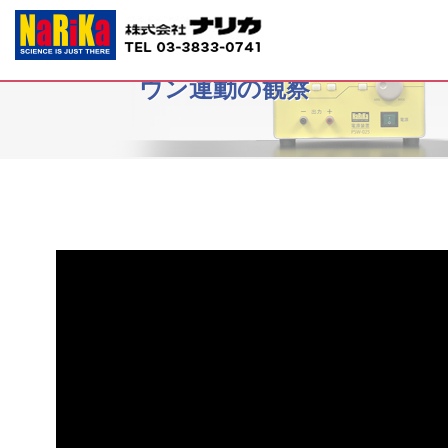
デジタル生物顕微鏡NaRiCamでブラ
ウン運動の観察