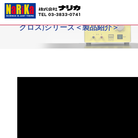
D21-4165~78生物顕微鏡NECROS(ネ
クロス)シリーズ＜製品紹介＞