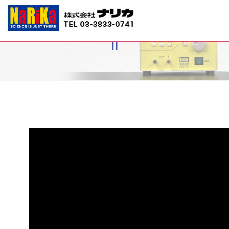
D21-4218～22 生物顕微鏡ネクロス
Ⅱ