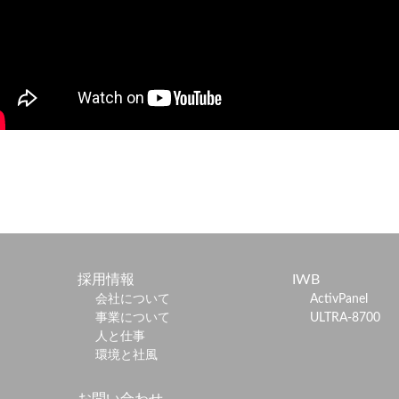
採用情報
IWB
会社について
ActivPanel
事業について
ULTRA-8700
人と仕事
環境と社風