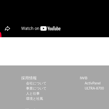
採用情報
IWB
会社について
ActivPanel
事業について
ULTRA-8700
人と仕事
環境と社風