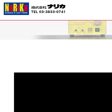
G40-5716 赤しそ（pH指示薬）10g