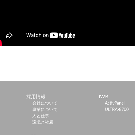
採用情報
IWB
会社について
ActivPanel
事業について
ULTRA-8700
人と仕事
環境と社風