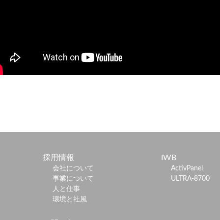
採用情報
IWB
会社について
ActivPanel
事業について
ULTRA-8700
人と仕事
環境と社風