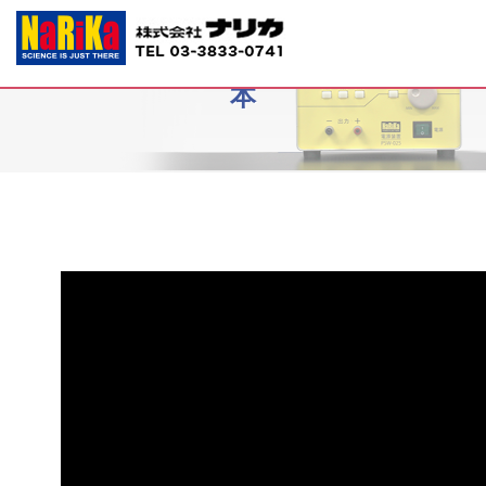
L55-5511-01、-02 プラ封入昆虫標
本