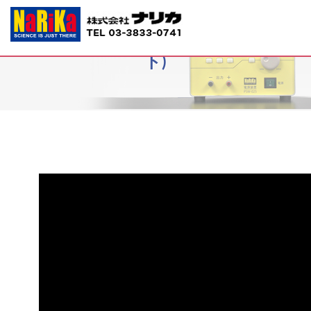
P70-2637示温インク(サーモペース
ト)