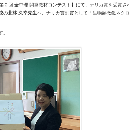
第２回 全中理 開発教材コンテスト】にて、ナリカ賞を受賞さ
校
の
北林 久幸先生
へ、ナリカ賞副賞として「生物顕微鏡ネクロ
す。