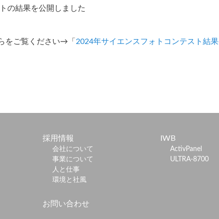
ストの結果を公開しました
らをご覧ください→「
2024年サイエンスフォトコンテスト結
採用情報
IWB
会社について
ActivPanel
事業について
ULTRA-8700
人と仕事
環境と社風
お問い合わせ